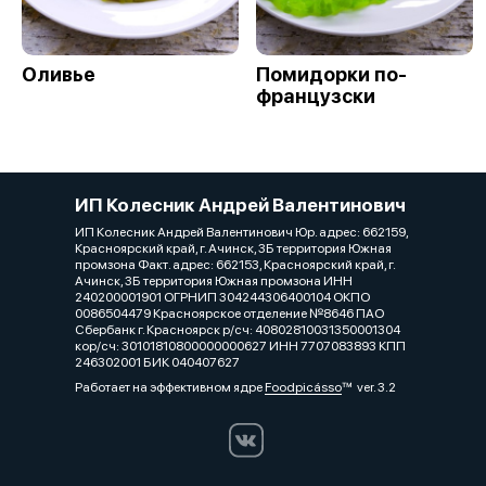
Оливье
Помидорки по-
французски
ИП Колесник Андрей Валентинович
ИП Колесник Андрей Валентинович Юр. адрес: 662159,
Красноярский край, г. Ачинск, 3Б территория Южная
промзона Факт. адрес: 662153, Красноярский край, г.
Ачинск, 3Б территория Южная промзона ИНН
240200001901 ОГРНИП 304244306400104 ОКПО
0086504479 Красноярское отделение №8646 ПАО
Сбербанк г. Красноярск р/сч: 40802810031350001304
кор/сч: 30101810800000000627 ИНН 7707083893 КПП
246302001 БИК 040407627
Работает на эффективном ядре
Foodpicásso
ver. 3.2