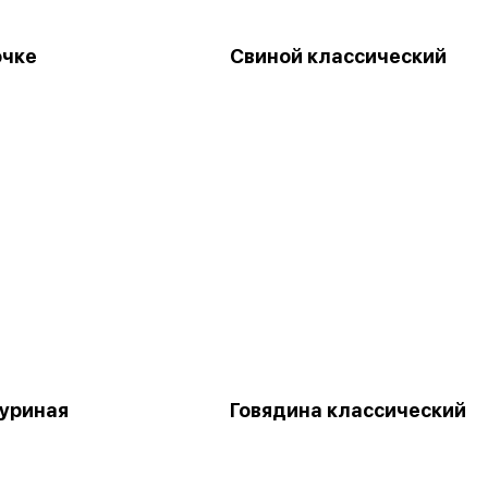
очке
Свиной классический
куриная
Говядина классический