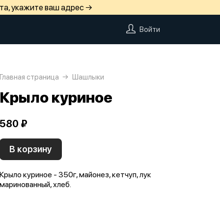
та, укажите ваш адрес →
Войти
Главная страница
Шашлыки
Крыло куриное
580 ₽
В корзину
Крыло куриное - 350г, майонез, кетчуп, лук
маринованный, хлеб.