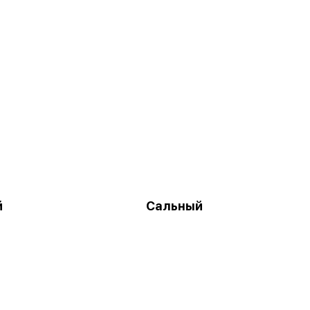
й
Сальный