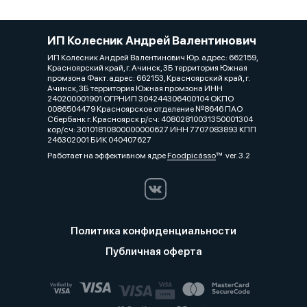
ИП Колесник Андрей Валентинович
ИП Колесник Андрей Валентинович Юр. адрес: 662159,
Красноярский край, г. Ачинск, 3Б территория Южная
промзона Факт. адрес: 662153, Красноярский край, г.
Ачинск, 3Б территория Южная промзона ИНН
240200001901 ОГРНИП 304244306400104 ОКПО
0086504479 Красноярское отделение №8646 ПАО
Сбербанк г. Красноярск р/сч: 40802810031350001304
кор/сч: 30101810800000000627 ИНН 7707083893 КПП
246302001 БИК 040407627
Работает на эффективном ядре
Foodpicásso
ver. 3.2
Политика конфиденциальности
Публичная оферта