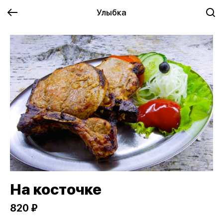
Улыбка
На косточке
820 ₽