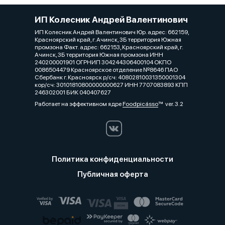
ИП Колесник Андрей Валентинович
ИП Колесник Андрей Валентинович Юр. адрес: 662159,
Красноярский край, г. Ачинск, 3Б территория Южная
промзона Факт. адрес: 662153, Красноярский край, г.
Ачинск, 3Б территория Южная промзона ИНН
240200001901 ОГРНИП 304244306400104 ОКПО
0086504479 Красноярское отделение №8646 ПАО
Сбербанк г. Красноярск р/сч: 40802810031350001304
кор/сч: 30101810800000000627 ИНН 7707083893 КПП
246302001 БИК 040407627
Работает на эффективном ядре
Foodpicásso
ver. 3.2
Политика конфиденциальности
Публичная оферта